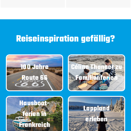
Reiseinspiration gefällig?
100 Jahre
Céline Thanner zu
Route 66
Familienferien
Hausboot-
Lappland
ferien in
erleben
Frankreich