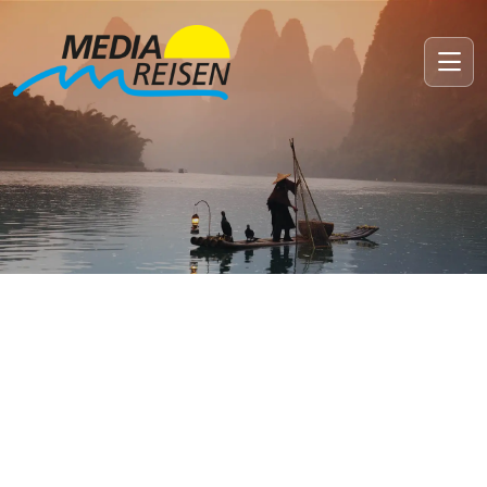
Pulsierende Metropolen, Naturwunder
und jahrtausendalte Kulturen
Asien – Faszination
pur