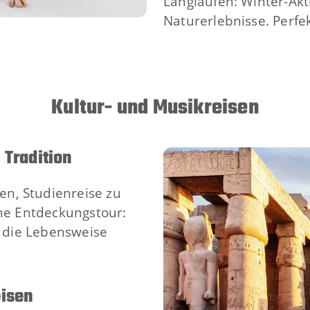
Langlaufen: Winter-Akt
Naturerlebnisse. Perfek
Kultur- und Musikreisen
 Tradition
n, Studienreise zu
che Entdeckungstour:
n die Lebensweise
eisen