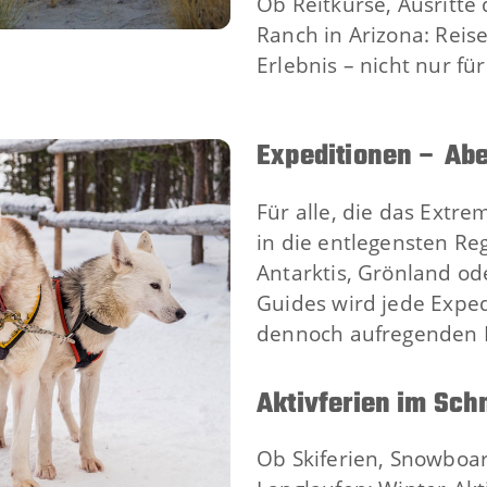
Ob Reitkurse, Ausritte
Ranch in Arizona: Reis
Erlebnis – nicht nur für
Expeditionen – Ab
Für alle, die das Extr
in die entlegensten Reg
Antarktis, Grönland od
Guides wird jede Exped
dennoch aufregenden 
Aktivferien im Sch
Ob Skiferien, Snowbo