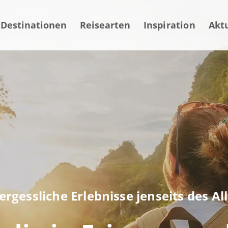
Destinationen
Reisearten
Inspiration
Akt
rgessliche Erlebnisse jenseits des Al