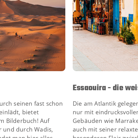
Essaouira - die wei
urch seinen fast schon
Die am Atlantik gelege
nlädt, bietet
nur mit eindrucksvolle
m Bilderbuch! Auf
Gebäuden wie Marrakes
er und durch Wadis,
auch mit seiner relax
det man hier alles,
besonderen Flair zwisc