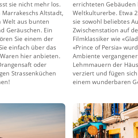
t sie nicht mehr los.
errichteten Gebäuden
n Marrakeschs Altstadt,
Weltkulturerbe. Etwa 2
n Welt aus bunten
sie sowohl beliebtes Au
d Geräuschen. Ein
Zwischenstation auf d
Hören Sie einem der
Filmklassiker wie «Gla
Sie einfach über das
«Prince of Persia» wu
 Waren hier anbieten.
Ambiente vergangener 
Orangensaft oder
Lehmmauern der Häuse
ligen Strassenküchen
verziert und fügen sic
nen!
einem wunderbaren G