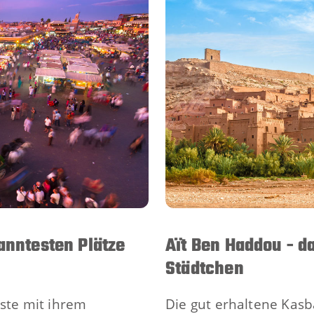
anntesten Plätze
Aït Ben Haddou - d
Städtchen
äste mit ihrem
Die gut erhaltene Kas