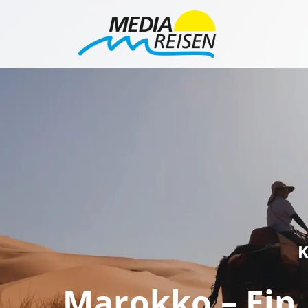
K
Marokko – Ein 