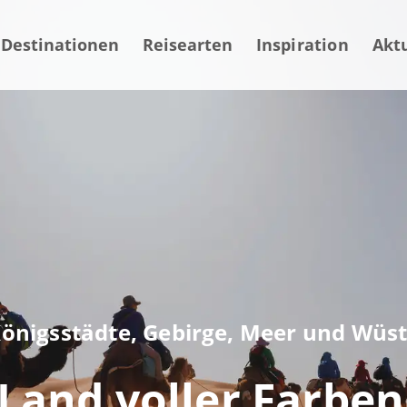
Destinationen
Reisearten
Inspiration
Akt
önigsstädte, Gebirge, Meer und Wüs
Land voller Farbe