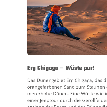
Erg Chigaga – Wüste pur!
Das Dünengebiet Erg Chigaga, das d
orangefarbenen Sand zum Staunen ei
meterhohe Dünen. Eine Wüste wie i
einer Jeeptour durch die Geröllfeld
entlang der Berge und der Dünen fin