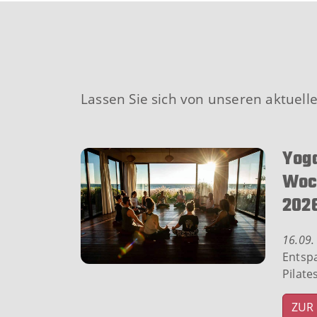
Lassen Sie sich von unseren aktuel
Yoga
Woc
202
16.09.
Entsp
Pilate
ZUR 